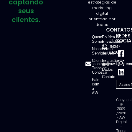
captando
estratégias de
marketing
seus
digital
clientes.
orientada por
dados.
CONTATOS
REDES
Quem
Política de
SOCIAI
11
Somos
Privacidade
94347-
Nossos
Termos
1616
Serviços
de Uso
Clientes
Exclusão
contato@awdigital.co
de
Trabalhe
Dados
Conosco
Contato
Fale
com
a
AW
Copyright
©
2009
/2026
- AW
Digital
-
Todos