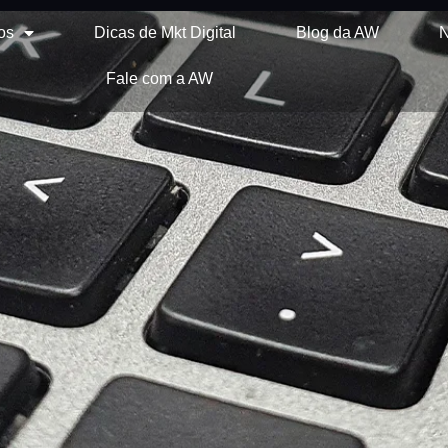
os
Dicas de Mkt Digital
Blog da AW
N
Fale com a AW