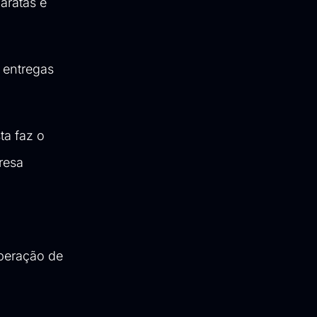
aratas e
 entregas
ta faz o
resa
operação de