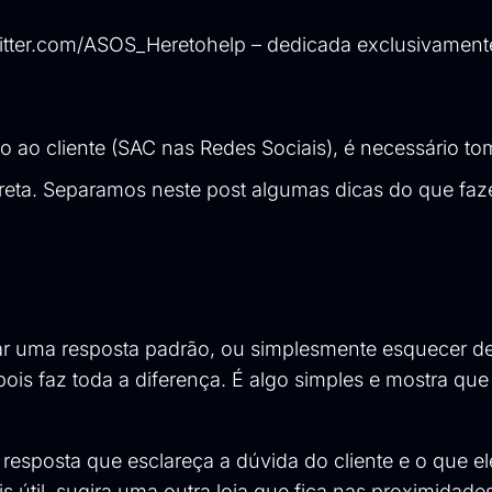
itter.com/ASOS_Heretohelp
– dedicada exclusivament
to ao cliente (SAC nas Redes Sociais), é necessário t
rreta. Separamos neste post algumas dicas do que faz
olar uma resposta padrão, ou simplesmente esquecer d
is faz toda a diferença. É algo simples e mostra que
resposta que esclareça a dúvida do cliente e o que el
 útil, sugira uma outra loja que fica nas proximidades