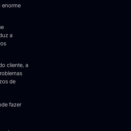
m enorme
ue
eduz a
ros
o cliente, a
problemas
azos de
ode fazer