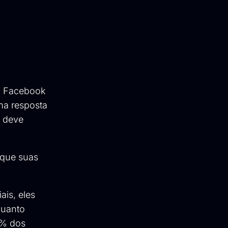
lo Facebook
Uma resposta
, deve
 que suas
ais, eles
quanto
3% dos