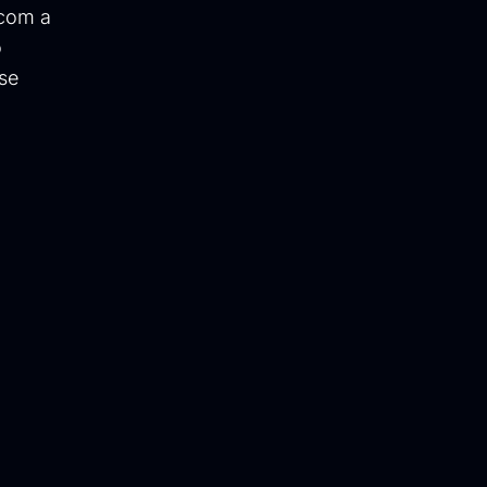
 com a
o
se