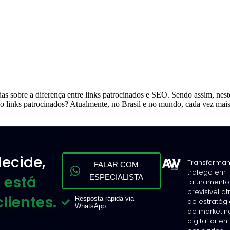
as sobre a diferença entre links patrocinados e SEO. Sendo assim, nest
o links patrocinados? Atualmente, no Brasil e no mundo, cada vez mai
ecide,
Transforma
FALAR COM
tráfego em
 está
ESPECIALISTA
faturamento
previsível a
lientes.
Resposta rápida via
de estratég
WhatsApp
de marketin
digital orie