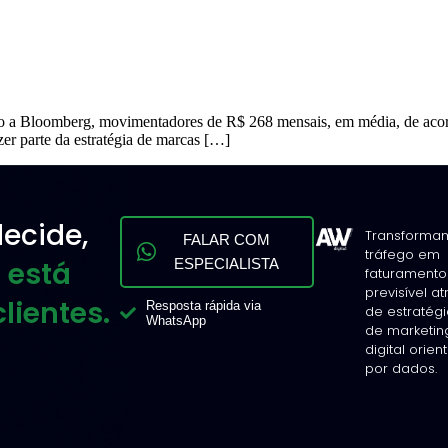
 a Bloomberg, movimentadores de R$ 268 mensais, em média, de acord
zer parte da estratégia de marcas […]
ecide,
Transforma
FALAR COM
tráfego em
 está
ESPECIALISTA
faturamento
previsível a
lientes.
Resposta rápida via
de estratég
WhatsApp
de marketin
digital orie
por dados.