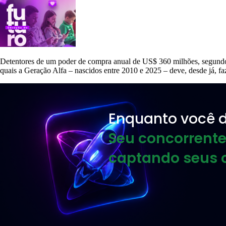
Detentores de um poder de compra anual de US$ 360 milhões, segundo
quais a Geração Alfa – nascidos entre 2010 e 2025 – deve, desde já, fa
Enquanto você d
Seu concorrente
captando seus c