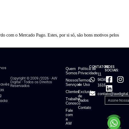
o com o Mercado Pago. Estes, por si só, são bons motivos pelos
CONTATOS:
REDES
mos
Quem
Política de
SOCIAIS:
Somos
Privacidade
11
Copyright © 2009 /2026 - AW
94347-
Nossos
Termos
Digital
-
Todos os Direitos
través
Serviços
de Uso
1616
Reservados
ias
Clientes
Exclusão
contato@awdigital
g
de
Trabalhe
ntada
Dados
Conosco
Contato
Fale
com
a
AW