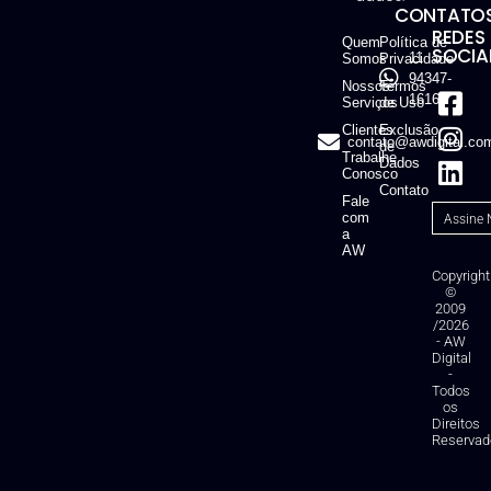
CONTATOS
REDES
Quem
Política de
SOCIAI
11
Somos
Privacidade
94347-
Nossos
Termos
1616
Serviços
de Uso
Clientes
Exclusão
contato@awdigital.co
de
Trabalhe
Dados
Conosco
Contato
Fale
com
a
AW
Copyright
©
2009
/2026
- AW
Digital
-
Todos
os
Direitos
Reservad