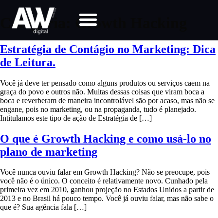
Categoria:
Growth Hacking
Estratégia de Contágio no Marketing: Dica
de Leitura.
Você já deve ter pensado como alguns produtos ou serviços caem na
graça do povo e outros não. Muitas dessas coisas que viram boca a
boca e reverberam de maneira incontrolável são por acaso, mas não se
engane, pois no marketing, ou na propaganda, tudo é planejado.
Intitulamos este tipo de ação de Estratégia de […]
O que é Growth Hacking e como usá-lo no
plano de marketing
Você nunca ouviu falar em Growth Hacking? Não se preocupe, pois
você não é o único. O conceito é relativamente novo. Cunhado pela
primeira vez em 2010, ganhou projeção no Estados Unidos a partir de
2013 e no Brasil há pouco tempo. Você já ouviu falar, mas não sabe o
que é? Sua agência fala […]