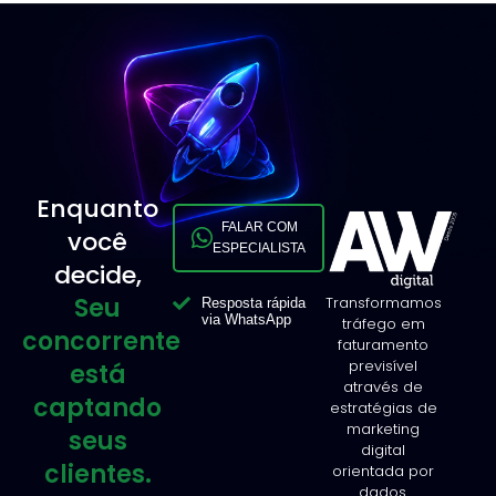
Enquanto
FALAR COM
você
ESPECIALISTA
decide,
Seu
Transformamos
Resposta rápida
via WhatsApp
tráfego em
concorrente
faturamento
previsível
está
através de
captando
estratégias de
marketing
seus
digital
clientes.
orientada por
dados.