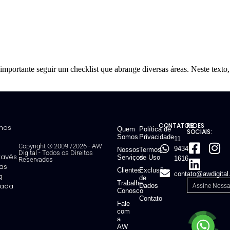
 importante seguir um checklist que abrange diversas áreas. Neste texto,
CONTATOS:
REDES
mos
Quem
Política de
SOCIAIS:
Somos
Privacidade
11
Copyright © 2009 /2026 - AW
94347-
Nossos
Termos
Digital
-
Todos os Direitos
través
Serviços
de Uso
1616
Reservados
ias
Clientes
Exclusão
contato@awdigital
g
de
Trabalhe
ntada
Dados
Conosco
Contato
Fale
com
a
AW