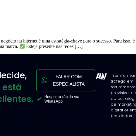
 negócio na internet é uma estratégia-chave para o sucesso. Para isso, é
sua marca.
Esteja presente nas redes […]
ecide,
Transforma
FALAR COM
tráfego em
 está
ESPECIALISTA
faturamento
previsível a
lientes.
Resposta rápida via
de estratég
WhatsApp
de marketin
digital orie
por dados.