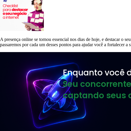
A presença online se tornou essencial nos dias de hoje, e destacar o seu
passaremos por cada um desses pontos para ajudar você a fortalecer a 
Enquanto você d
Seu concorrente
captando seus c