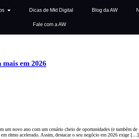
os
Dicas de Mkt Digital
Blog da AW
N
Fale com a AW
a mais em 2026
em um novo ano com um cenário cheio de oportunidades (e também de 
do em ritmo acelerado. Assim, destacar o seu negócio em 2026 exige […]