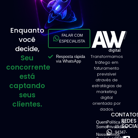
Enquanto
FALAR COM
você
ESPECIALISTA
decide,
Seu
Transformamos
Resposta rápida
via WhatsApp
tráfego em
concorrente
faturamento
previsível
está
através de
captando
estratégias de
marketing
seus
digital
clientes.
orientada por
dados.
CONTATOS
REDES
Quem
Política de
SOCIAI
11
Somos
Privacidade
94347-
Nossos
Termos