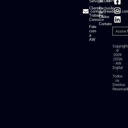
1616
Serviços
de Uso
Clientes
Exclusão
contato@awdigital.co
de
Trabalhe
Dados
Conosco
Contato
Fale
com
a
AW
Copyright
©
2009
/2026
- AW
Digital
-
Todos
os
Direitos
Reservad