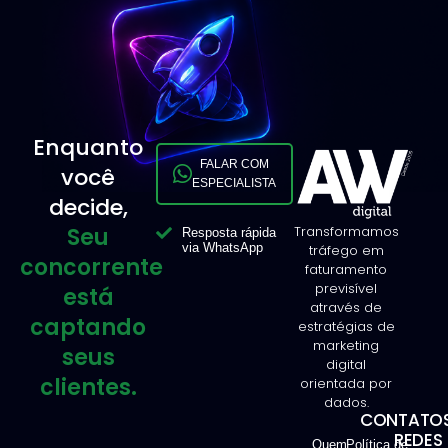
Enquanto
FALAR COM
você
ESPECIALISTA
decide,
Seu
Transformamos
Resposta rápida
via WhatsApp
tráfego em
concorrente
faturamento
previsível
está
através de
captando
estratégias de
marketing
seus
digital
clientes.
orientada por
dados.
CONTATOS
REDES
Quem
Política de