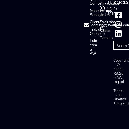
SOCIAI
11
Somos
Privacidade
94347-
Nossos
Termos
1616
Serviços
de Uso
Clientes
Exclusão
contato@awdigital.co
de
Trabalhe
Dados
Conosco
Contato
Fale
com
a
AW
Copyright
©
2009
/2026
- AW
Digital
-
Todos
os
Direitos
Reservad