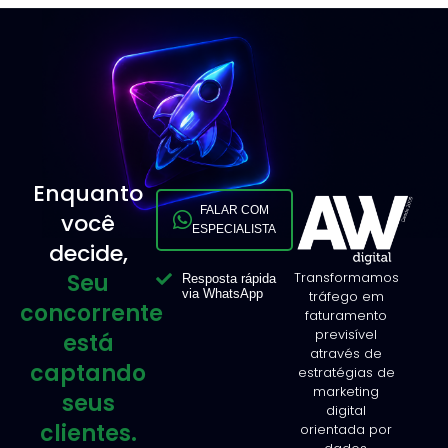
Enquanto
FALAR COM
você
ESPECIALISTA
decide,
Seu
Transformamos
Resposta rápida
via WhatsApp
tráfego em
concorrente
faturamento
previsível
está
através de
captando
estratégias de
marketing
seus
digital
clientes.
orientada por