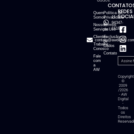
dados.
CONTATOS
REDES
Quem
Política de
SOCIAI
11
Somos
Privacidade
94347-
Nossos
Termos
1616
Serviços
de Uso
Clientes
Exclusão
contato@awdigital.co
de
Trabalhe
Dados
Conosco
Contato
Fale
com
a
AW
Copyright
©
2009
/2026
- AW
Digital
-
Todos
os
Direitos
Reservad