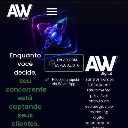
Enquanto
FALAR COM
você
ESPECIALISTA
decide,
Seu
Transformamos
Resposta rápida
via WhatsApp
tráfego em
concorrente
faturamento
previsível
está
através de
captando
estratégias de
marketing
seus
digital
clientes.
orientada por