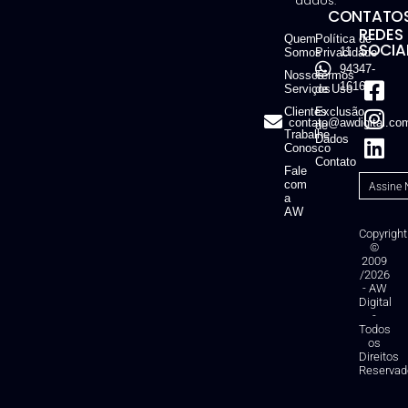
dados.
CONTATOS
REDES
Quem
Política de
SOCIAI
11
Somos
Privacidade
94347-
Nossos
Termos
1616
Serviços
de Uso
Clientes
Exclusão
contato@awdigital.co
de
Trabalhe
Dados
Conosco
Contato
Fale
com
a
AW
Copyright
©
2009
/2026
- AW
Digital
-
Todos
os
Direitos
Reservad