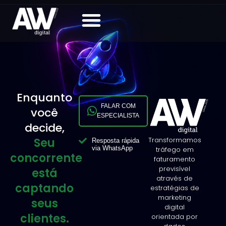
Enquanto
FALAR COM
você
ESPECIALISTA
decide,
Seu
Transformamos
Resposta rápida
via WhatsApp
tráfego em
concorrente
faturamento
previsível
está
através de
captando
estratégias de
marketing
seus
digital
clientes.
orientada por