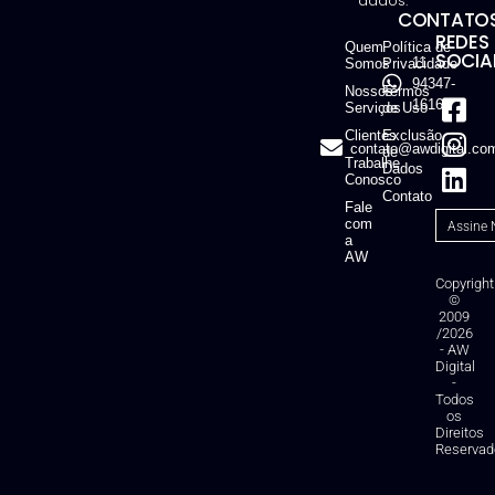
dados.
CONTATOS
REDES
Quem
Política de
SOCIAI
11
Somos
Privacidade
94347-
Nossos
Termos
1616
Serviços
de Uso
Clientes
Exclusão
contato@awdigital.co
de
Trabalhe
Dados
Conosco
Contato
Fale
com
a
AW
Copyright
©
2009
/2026
- AW
Digital
-
Todos
os
Direitos
Reservad