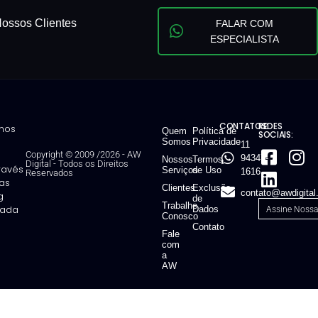
ossos Clientes
FALAR COM
ESPECIALISTA
CONTATOS:
REDES
mos
Quem
Política de
SOCIAIS:
Somos
Privacidade
11
Copyright © 2009 /2026 - AW
94347-
Nossos
Termos
Digital
-
Todos os Direitos
través
Serviços
de Uso
1616
Reservados
ias
Clientes
Exclusão
contato@awdigital
g
de
Trabalhe
ntada
Dados
Conosco
Contato
Fale
com
a
AW