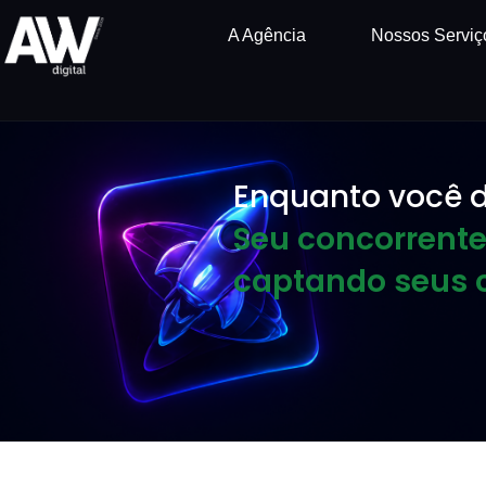
A Agência
Nossos Serviç
Enquanto você d
Seu concorrente
captando seus c