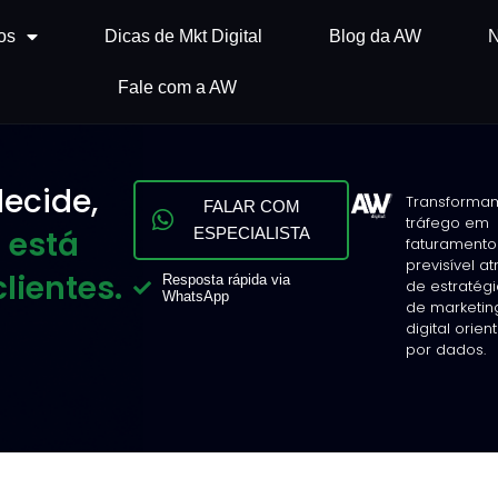
os
Dicas de Mkt Digital
Blog da AW
N
Fale com a AW
ecide,
Transforma
FALAR COM
tráfego em
 está
ESPECIALISTA
faturamento
previsível a
lientes.
Resposta rápida via
de estratég
WhatsApp
de marketin
digital orie
por dados.