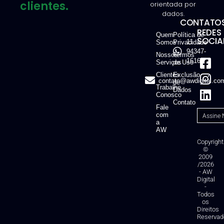
clientes.
orientada por
dados.
CONTATOS
REDES
Quem
Política de
SOCIAI
11
Somos
Privacidade
94347-
Nossos
Termos
1616
Serviços
de Uso
Clientes
Exclusão
contato@awdigital.co
de
Trabalhe
Dados
Conosco
Contato
Fale
com
a
AW
Copyright
©
2009
/2026
- AW
Digital
-
Todos
os
Direitos
Reservad