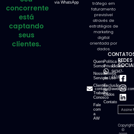
via WhatsApp
tráfego em
concorrente
faturamento
previsível
está
através de
captando
estratégias de
marketing
seus
digital
clientes.
orientada por
dados.
CONTATOS
REDES
Quem
Política de
SOCIAI
11
Somos
Privacidade
94347-
Nossos
Termos
1616
Serviços
de Uso
Clientes
Exclusão
contato@awdigital.co
de
Trabalhe
Dados
Conosco
Contato
Fale
com
a
AW
Copyright
©