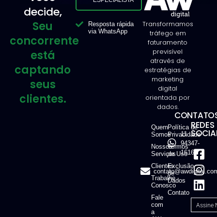
ESPECIALISTA
decide,
Seu
Transformamos
Resposta rápida
via WhatsApp
tráfego em
concorrente
faturamento
previsível
está
através de
captando
estratégias de
marketing
seus
digital
clientes.
orientada por
dados.
CONTATOS
REDES
Quem
Política de
SOCIAI
11
Somos
Privacidade
94347-
Nossos
Termos
1616
Serviços
de Uso
Clientes
Exclusão
contato@awdigital.co
de
Trabalhe
Dados
Conosco
Contato
Fale
com
a