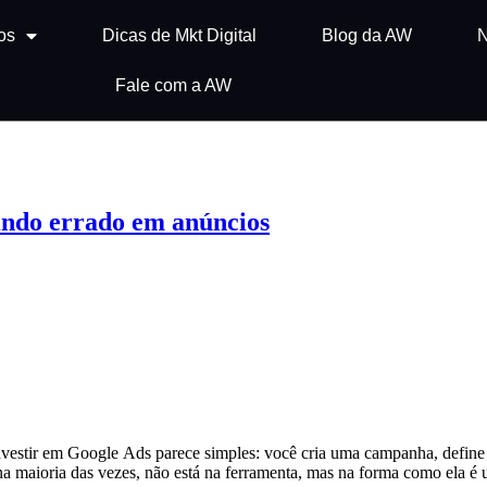
os
Dicas de Mkt Digital
Blog da AW
N
Fale com a AW
tindo errado em anúncios
vestir em Google Ads parece simples: você cria uma campanha, define 
a maioria das vezes, não está na ferramenta, mas na forma como ela é 