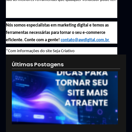
Nós somos especialistas em marketing digital e temos as 
ferramentas necessárias para tornar o seu e-commerce 
eficiente.
Conte com a gente! 
contato@awdigital.com.br
*Com 
informações
 do site Seja Criativo
Últimas Postagens
5 di
par
torn
seu 
mai
atra
15/07