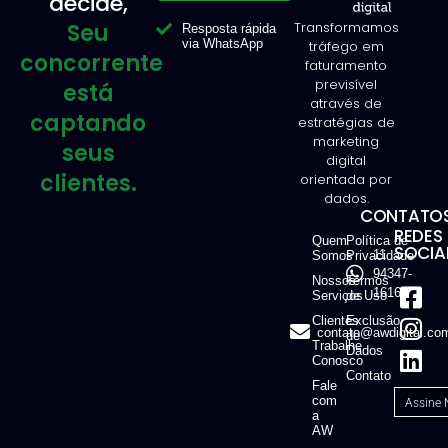
decide,
Seu
Transformamos
Resposta rápida
via WhatsApp
tráfego em
concorrente
faturamento
previsível
está
através de
captando
estratégias de
marketing
seus
digital
clientes.
orientada por
dados.
CONTATOS
REDES
Quem
Política de
SOCIAI
11
Somos
Privacidade
94347-
Nossos
Termos
1616
Serviços
de Uso
Clientes
Exclusão
contato@awdigital.co
de
Trabalhe
Dados
Conosco
Contato
Fale
com
a
AW