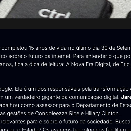
 completou 15 anos de vida no último dia 30 de Sete
co sobre o futuro da internet. Para entender o que p
nos, fica a dica de leitura:
A Nova Era Digital
, de
Eric
oogle. Ele é um dos responsáveis pela transformação
 um verdadeiro gigante da comunicação digital.
Jar
trabalhou como assessor para o Departamento de Est
s gestões de Condoleezza Rice e Hillary Clinton.
 relevantes para e sobre o futuro da sociedade. Busc
s ou o Estado? Os avanços tecnológicos facilitam ou