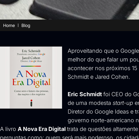
Home
Blog
Aproveitando que o Google
melhor do que falar um pou
acontecer nos próximos 15 a
Schmidt
e
Jared Cohen
.
Eric Schmidt
foi CEO do G
de uma modesta
start-up
em
Diretor do Google Ideas e 
governo norte-americano na
A livro
A Nova Era Digital
trata de questões altamente
perguntas como: quem será mais poderoso, os cidadão