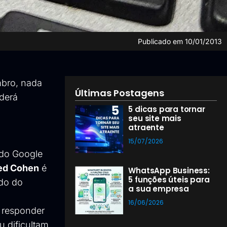
Publicado em
10/01/2013
mbro, nada
Últimas Postagens
oderá
5 dicas para tornar
seu site mais
atraente
15/07/2026
 do Google
ed Cohen
é
WhatsApp Business:
5 funções úteis para
ado do
a sua empresa
16/06/2026
a responder
 dificultam