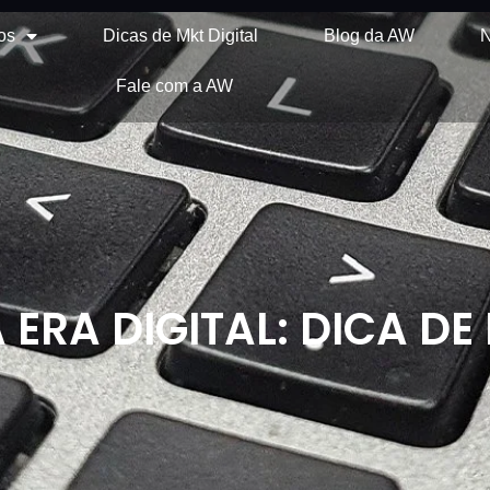
os
Dicas de Mkt Digital
Blog da AW
N
Fale com a AW
ERA DIGITAL: DICA DE