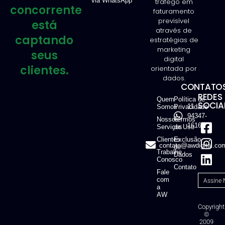
via WhatsApp
tráfego em
concorrente
faturamento
previsível
está
através de
captando
estratégias de
marketing
seus
digital
clientes.
orientada por
dados.
CONTATOS
REDES
Quem
Política de
SOCIAI
11
Somos
Privacidade
94347-
Nossos
Termos
1616
Serviços
de Uso
Clientes
Exclusão
contato@awdigital.co
de
Trabalhe
Dados
Conosco
Contato
Fale
com
a
AW
Copyright
©
2009