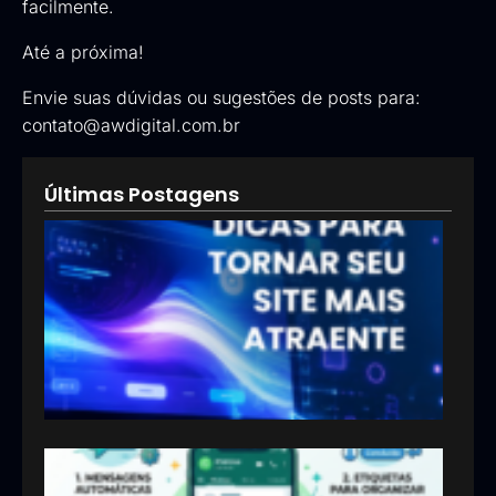
facilmente.
Até a próxima!
Envie suas dúvidas ou sugestões de posts para:
contato@awdigital.com.br
Últimas Postagens
5 di
par
torn
seu 
mai
atra
15/07
Wha
Busi