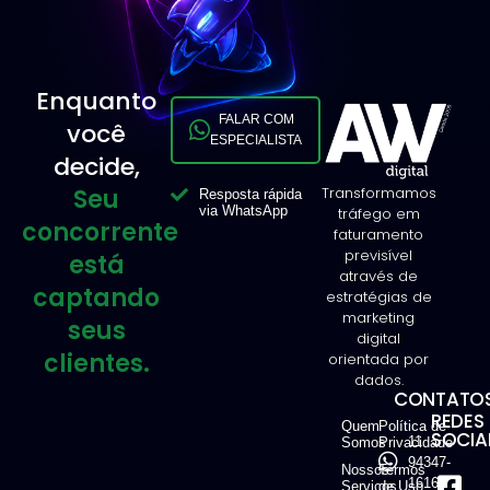
Enquanto
FALAR COM
você
ESPECIALISTA
decide,
Seu
Transformamos
Resposta rápida
via WhatsApp
tráfego em
concorrente
faturamento
previsível
está
através de
captando
estratégias de
marketing
seus
digital
clientes.
orientada por
dados.
CONTATOS
REDES
Quem
Política de
SOCIAI
11
Somos
Privacidade
94347-
Nossos
Termos
1616
Serviços
de Uso