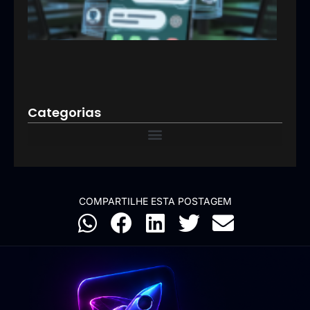
aten
e
impu
resu
09/03
Categorias
COMPARTILHE ESTA POSTAGEM