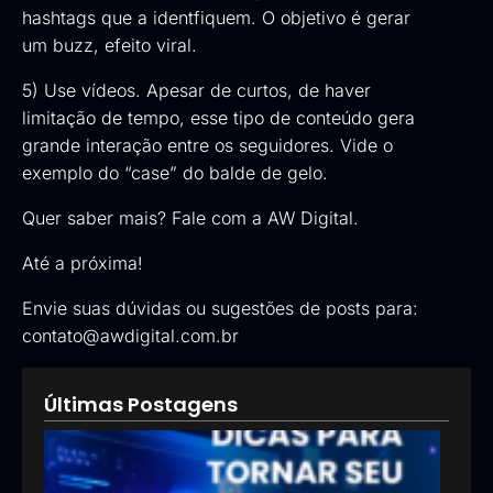
hashtags que a identfiquem. O objetivo é gerar
um buzz, efeito viral.
5) Use vídeos. Apesar de curtos, de haver
limitação de tempo, esse tipo de conteúdo gera
grande interação entre os seguidores. Vide o
exemplo do “case” do balde de gelo.
Quer saber mais?
Fale com a AW Digital
.
Até a próxima!
Envie suas dúvidas ou sugestões de posts para:
contato@awdigital.com.br
Últimas Postagens
5 di
par
torn