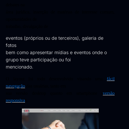
debates na
área jurídica, inserção de matérias de interesse comum,
oportunidades de
trabalho, divulgação de
eventos (próprios ou de terceiros), galeria de
fotos
bem como apresentar mídias e eventos onde o
grupo teve participação ou foi
mencionado.
O layout foi todo desenvolvido visando uma
fácil
navegação
das usuárias, tanto em
sua versão desktop quanto em smartphone (
versão
responsiva
).