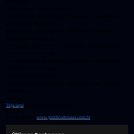
grupo e que
capitaneou este projeto
“Com o
crescimento do grupo (hoje com mais de 1.400 membro)
sentimos a necessidade de
proporcionar um ambiente digital mais amigável e
tecnológico para troca de
informações e experiências. Espero que o grupo cresça
cada vez mais e aproveite
nossa plataforma ao máximo. Com certeza não paramos
por aqui e muitas melhorias
ainda serão implementadas”
Nossa equipe agradece pela confiança e que venham
diversos outros
trabalhos!
Veja aqui
outros projetos entregues
por nós!
Site do cliente:
www.juridicodesaias.com.br