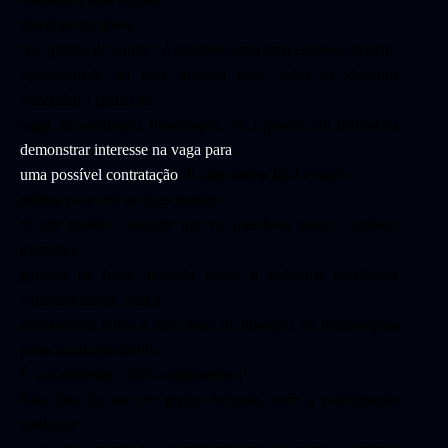
das diversas áreas.
No “painel de vagas”, é possível tanto uma empresa inserir
oportunidade na área jurídica com todos os detalhes
necessários (perfil da
vaga, remuneração, localização, etc.) quanto um candidato
demonstrar interesse na vaga para
uma possível contratação
. É uma forma fácil e muito
prática para unir as duas pontas.
O site também permite que os membros criem e editem
eventos e
galerias de fotos, tornado assim o ambiente atualizado
constantemente, sem a
necessidade única e exclusiva da inserção de informações
pelas administradoras.
É um ambiente 100% colaborativo!
Pelo fato de ser um grupo fechado, com a participação
mediante