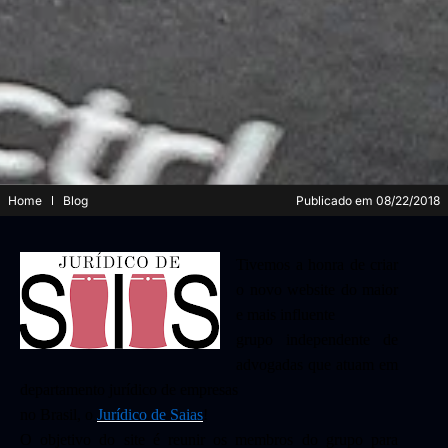
Home
Blog
Publicado em
08/22/2018
Tivemos a honra de criar
o novo website do maior
e mais influente
grupo independente de
advogadas que atuam em
departamento jurídico de empresas
no Brasil, o
Jurídico de Saias
!
O objetivo do site é reunir os membros do grupo para