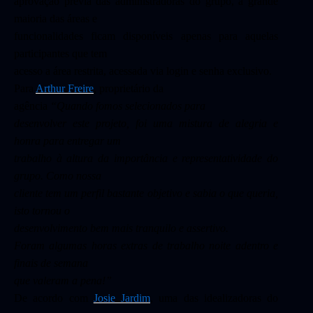
aprovação prévia das administradoras do grupo, a grande
maioria das áreas e
funcionalidades ficam disponíveis apenas para aquelas
participantes que tem
acesso a área restrita, acessada via login e senha exclusivo.
Para
Arthur Freire
, proprietário da
agência
“Quando fomos selecionados para
desenvolver este projeto, foi uma mistura de alegria e
honra para entregar um
trabalho à altura da importância e representatividade do
grupo. Como nossa
cliente tem um perfil bastante objetivo e sabia o que queria,
isto tornou o
desenvolvimento bem mais tranquilo e assertivo.
Foram algumas horas extras de trabalho noite adentro e
finais de semana
que valeram a pena!”
De acordo com
Josie Jardim
, uma das idealizadoras do