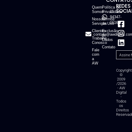
CONTATOS
REDES
Quem
Política de
SOCIAI
11
Somos
Privacidade
94347-
Nossos
Termos
1616
Serviços
de Uso
Clientes
Exclusão
contato@awdigital.co
de
Trabalhe
Dados
Conosco
Contato
Fale
com
a
AW
Copyright
©
2009
/2026
- AW
Digital
-
Todos
os
Direitos
Reservad