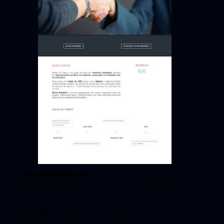
O
painel administrativo
do site foi pensado para ser usado pelas administradoras do
site e membros do
grupo, cada um destes 2 com perfis distintos de acesso e
liberações para edição