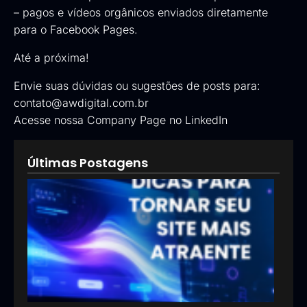
– pagos e vídeos orgânicos enviados diretamente
para o Facebook Pages.
Até a próxima!
Envie suas dúvidas ou sugestões de posts para:
contato@awdigital.com.br
Acesse nossa
Company Page no LinkedIn
Últimas Postagens
5 di
par
torn
seu 
mai
atra
15/07