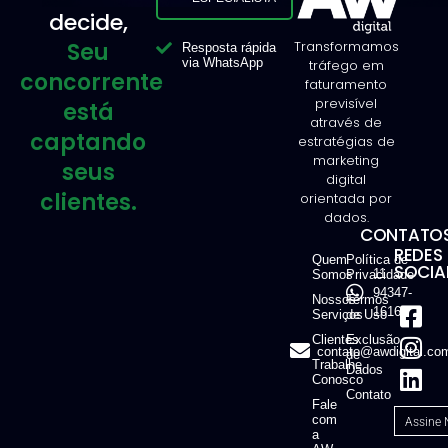
decide,
Seu
Transformamos
Resposta rápida
via WhatsApp
tráfego em
concorrente
faturamento
previsível
está
através de
captando
estratégias de
marketing
seus
digital
clientes.
orientada por
dados.
CONTATOS
REDES
Quem
Política de
SOCIAI
11
Somos
Privacidade
94347-
Nossos
Termos
1616
Serviços
de Uso
Clientes
Exclusão
contato@awdigital.co
de
Trabalhe
Dados
Conosco
Contato
Fale
com
a