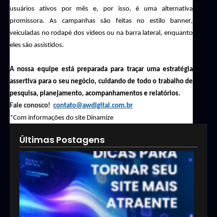
usuários ativos por mês e, por isso, é uma alternativa
promissora. As campanhas são feitas no estilo banner,
veiculadas no rodapé dos vídeos ou na barra lateral, enquanto
eles são assistidos.
A nossa equipe está preparada para traçar uma estratégia
assertiva
para o seu negócio, cuidando de todo o trabalho de
pesquisa, planejamento, acompanhamentos e relatórios.
F
ale
conosco!
contato@awdigital.com.br
*Com informações do site
Dinamize
Últimas Postagens
5 di
par
torn
seu 
mai
atra
15/07