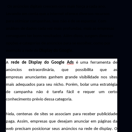
Os anúncios digitais crescem com mais força a cada ano.
Levando em conta que a internet oferece diversos recursos
para otimizar campanhas, isso não é de se espantar. Com
análises de dados cada vez mais profundas, mais as empresas
conseguem ter bons resultados. Além disso, surgem diversas
opções e categorias de anúncios para se escolher, como por
exemplo a rede de
D
isplay
do Google
.
A
rede de
D
isplay do Google
Ads
é uma ferramenta de
anúncios extraordinária, que possibilita que as
empresas
anunciantes
ganhem grande visibilidade nos sites
mais adequados para seu nicho.
Porém
, bolar uma estratégia
de campanha não é tarefa fácil e requer um certo
conhecimento prévio dessa categoria.
Nela, centenas de sites se associam para receber publicidade
paga. Assim, empresas que desejam anunciar em páginas da
web precisam posicionar seus anúncios na rede de display. O