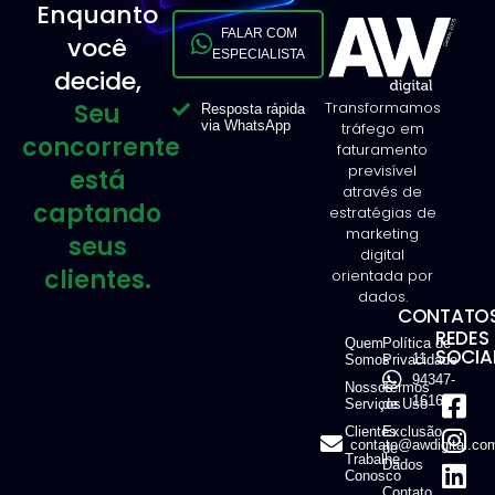
Enquanto
FALAR COM
você
ESPECIALISTA
decide,
Seu
Transformamos
Resposta rápida
via WhatsApp
tráfego em
concorrente
faturamento
previsível
está
através de
captando
estratégias de
marketing
seus
digital
clientes.
orientada por
dados.
CONTATOS
REDES
Quem
Política de
SOCIAI
11
Somos
Privacidade
94347-
Nossos
Termos
1616
Serviços
de Uso
Clientes
Exclusão
contato@awdigital.co
de
Trabalhe
Dados
Conosco
Contato