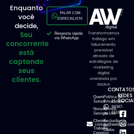
Enquanto
FALAR COM
você
ESPECIALISTA
decide,
Seu
Transformamos
Resposta rápida
via WhatsApp
tráfego em
concorrente
faturamento
previsível
está
através de
captando
estratégias de
marketing
seus
digital
clientes.
orientada por
dados.
CONTATOS
REDES
Quem
Política de
SOCIAI
11
Somos
Privacidade
94347-
Nossos
Termos
1616
Serviços
de Uso
Clientes
Exclusão
contato@awdigital.co
de
Trabalhe
Dados
Conosco