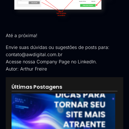
Até a próxima!
Envie suas dúvidas ou sugestões de posts para:
contato@awdigital.com.br
Acesse nossa
Company Page no LinkedIn
.
Autor:
Arthur Freire
Últimas Postagens
5 di
par
torn
seu 
mai
atra