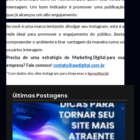
mensagem. Um bom indicador é promover
uma publicação
que já alcançou um alto engajamento.
Se você é uma marca tentando divulgar seu Instagram, esta é a
rede ideal para promover o engajamento do público. Basta
compreender o ambiente e tirar vantagem da maneira como os
usuários interagem.
Precisa de uma estratégia de Marketing Digital para sua
empresa? Fale conosco!
contato@awdigital.com.br
*Com
dados
d
o
s
site
s
Instagram para Empresas
e
Sp
r
outSocial
Últimas Postagens
5 di
par
torn
seu 
mai
atra