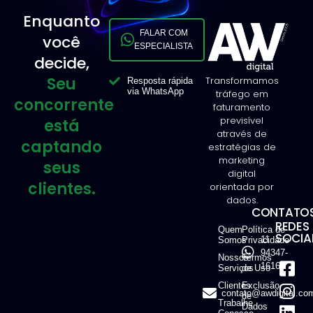
Enquanto
FALAR COM
você
ESPECIALISTA
decide,
Seu
Transformamos
Resposta rápida
via WhatsApp
tráfego em
concorrente
faturamento
previsível
está
através de
captando
estratégias de
marketing
seus
digital
clientes.
orientada por
dados.
CONTATOS
REDES
Quem
Política de
SOCIAI
11
Somos
Privacidade
94347-
Nossos
Termos
1616
Serviços
de Uso
Clientes
Exclusão
contato@awdigital.co
de
Trabalhe
Dados