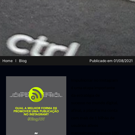
Home
Blog
Publicado em
01/08/2021
I
mpulsionar no Instagram
é uma etapa importante
da estratégia de
sucesso
no mundo digital,
afinal, a plataforma conta
com m
ais de 1 bilhão de
usuários ativos
mensalmente
e q
uase 100