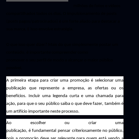
milhões de fotos e vídeos
compartilhados todos os dias
. O impulsionamento de posts
(posts pagos/patrocinados) é um forte aliado para destacar a
sua marca. E isso envolve estratégia.
O que isso quer dizer? Mais do que simplesmente postar um
conteúdo, é importante
compreender como
promover
o
seu
perfil
de modo a alcançar o maior público
possível.
A primeira etapa para criar uma promoção é selecionar uma
publicação que represente a empresa, as ofertas ou os
benefícios. Inclu
ir
uma legenda curta e uma chamada para
ação, para que
o
seu público saiba o que deve fazer
, também é
um artifício importante neste processo.
Ao escolher ou criar uma
publicação,
é
fundamental
pens
ar
criteriosamente
no
público,
pois a
promoção deve ser relevante para
quem está vendo a