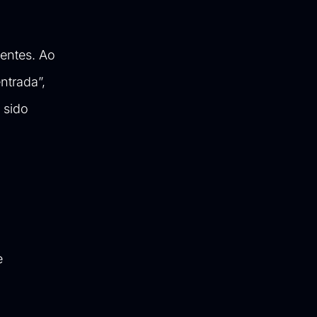
ientes. Ao
ntrada”,
 sido
e