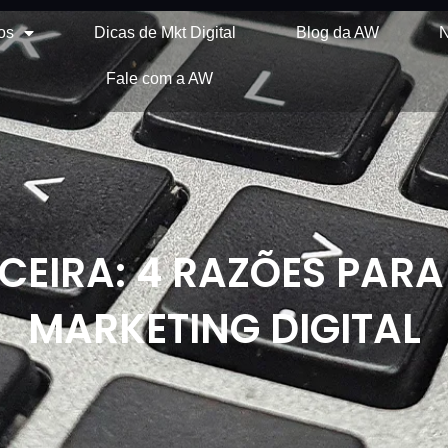
os
Dicas de Mkt Digital
Blog da AW
N
Fale com a AW
CEIRA: 4 RAZÕES PARA
MARKETING DIGITAL