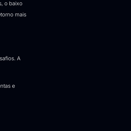
, o baixo
etorno mais
afios. A
entas e