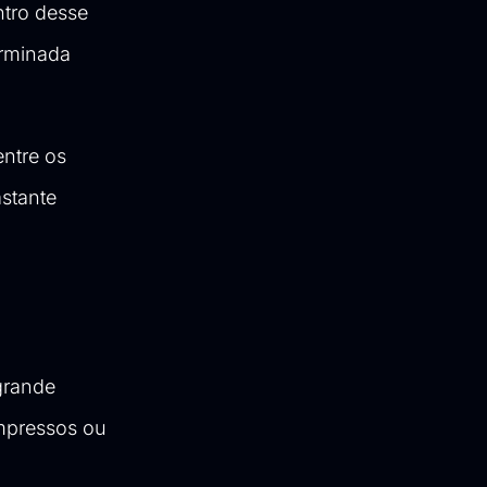
ntro desse
erminada
entre os
stante
grande
impressos ou